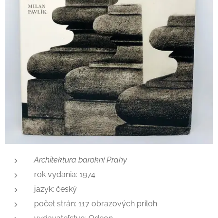
Architektura barokní Prahy
rok vydania: 1974
jazyk: český
počet strán: 117 obrazových príloh