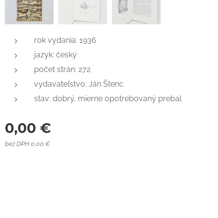
rok vydania: 1936
jazyk: český
počet strán: 272
vydavateľstvo: Ján Štenc
stav: dobrý, mierne opotrebovaný prebal
0,00
€
bez DPH 0,00 €