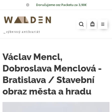
📦
Doručujeme cez Packetu za 3,90€
⎯ v ý b e r o v ý a n t i k v a r i á t
Václav Mencl,
Dobroslava Menclová -
Bratislava / Stavební
obraz města a hradu