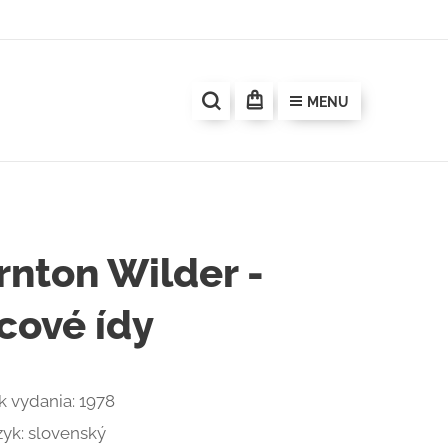
MENU
rnton Wilder -
cové ídy
k vydania: 1978
zyk: slovenský