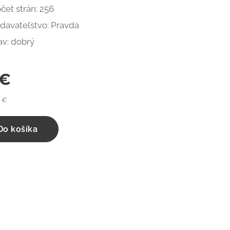
čet strán: 256
davateľstvo: Pravda
av: dobrý
€
6 €
Do košíka