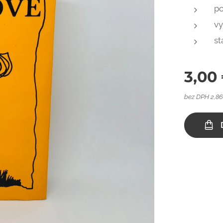
po
vy
st
3,00
bez DPH 2,8