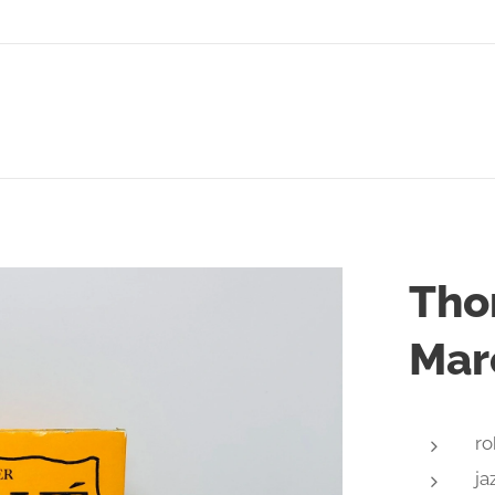
Tho
Mar
ro
ja