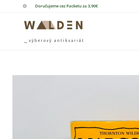
📦
Doručujeme cez Packetu za 3,90€
⎯ v ý b e r o v ý a n t i k v a r i á t