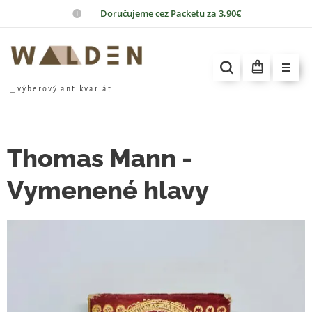
📦
Doručujeme cez Packetu za 3,90€
⎯ v ý b e r o v ý a n t i k v a r i á t
Thomas Mann -
Vymenené hlavy