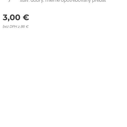
stav: dobrý, mierne opotrebovaný prebal
3,00
€
bez DPH 2,86 €