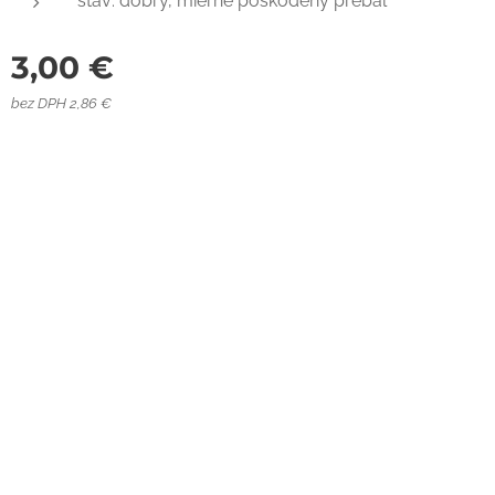
stav: dobrý, mierne poškodený prebal
3,00
€
bez DPH 2,86 €