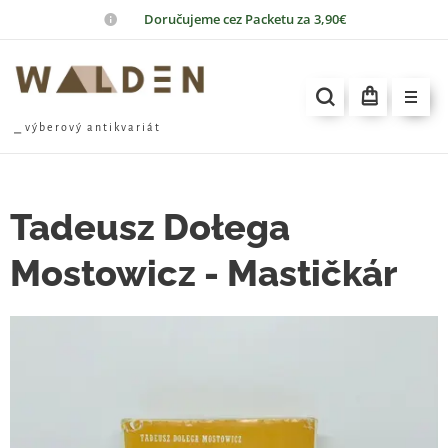
📦
Doručujeme cez Packetu za 3,90€
⎯ v ý b e r o v ý a n t i k v a r i á t
Tadeusz Dołega
Mostowicz - Mastičkár