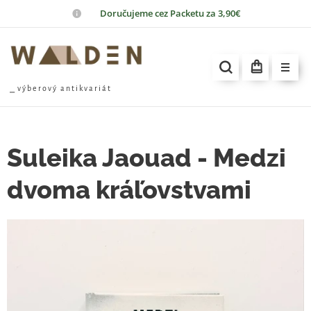
📦
Doručujeme cez Packetu za 3,90€
⎯ v ý b e r o v ý a n t i k v a r i á t
Suleika Jaouad - Medzi
dvoma kráľovstvami