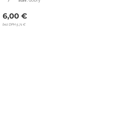
stav:
dobrý
6,00
€
bez DPH 5,71 €