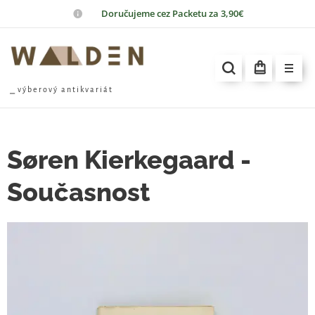
📦
Doručujeme cez Packetu za 3,90€
⎯ v ý b e r o v ý a n t i k v a r i á t
Søren Kierkegaard -
Současnost