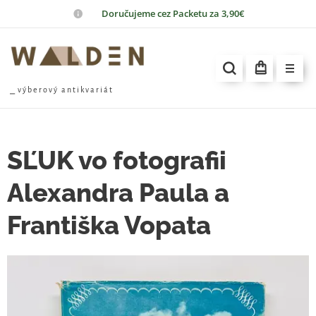
📦
Doručujeme cez Packetu za 3,90€
⎯ v ý b e r o v ý a n t i k v a r i á t
SĽUK vo fotografii
Alexandra Paula a
Františka Vopata