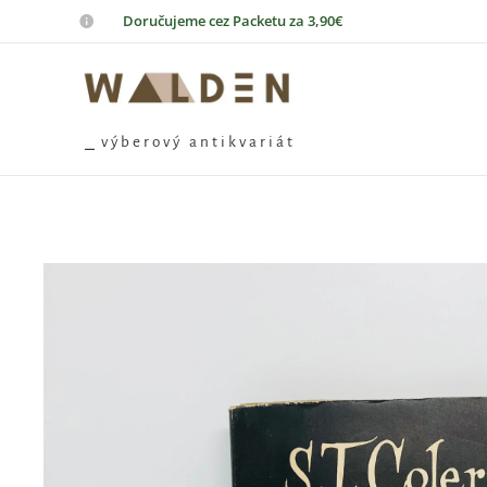
📦
Doručujeme cez Packetu za 3,90€
⎯ v ý b e r o v ý a n t i k v a r i á t