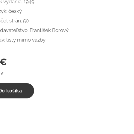
k vydania: 1949
zyk: český
čet strán: 50
davateľstvo: František Borový
av: listy mimo väzby
€
 €
Do košíka