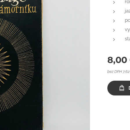
ro
ja
po
vy
st
8,00
bez DPH 7,62