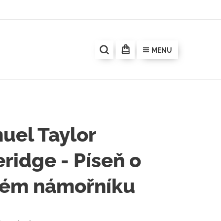
MENU
uel Taylor
ridge - Píseň o
rém námořníku