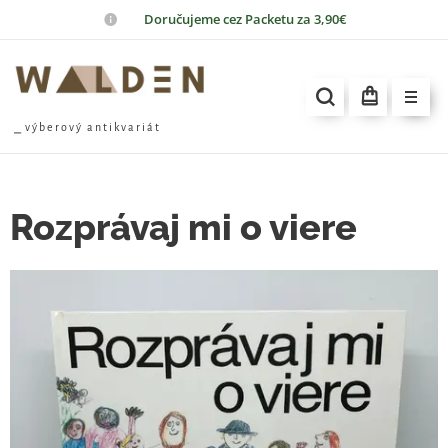
📦
Doručujeme cez Packetu za 3,90€
⎯ v ý b e r o v ý a n t i k v a r i á t
Rozprávaj mi o viere