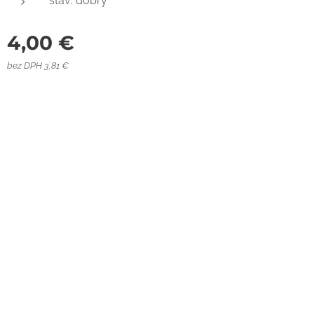
stav: dobrý
4,00
€
bez DPH 3,81 €