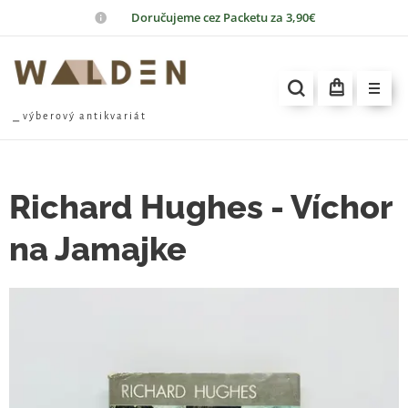
📦
Doručujeme cez Packetu za 3,90€
⎯ v ý b e r o v ý a n t i k v a r i á t
Richard Hughes - Víchor
na Jamajke