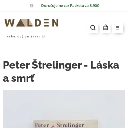
📦
Doručujeme cez Packetu za 3,90€
⎯ v ý b e r o v ý a n t i k v a r i á t
Peter Štrelinger - Láska
a smrť