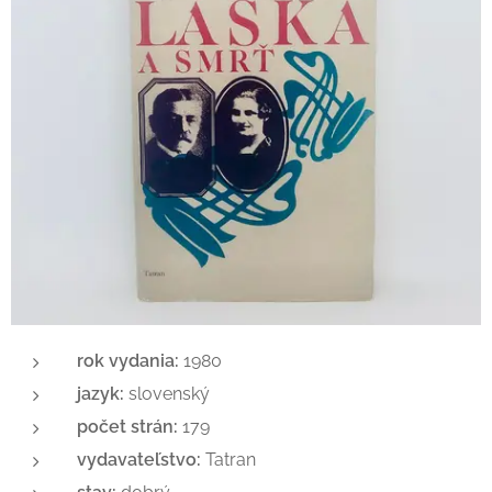
rok vydania:
1980
jazyk:
slovenský
počet strán:
179
vydavateľstvo:
Tatran