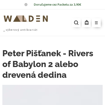
📦
Doručujeme cez Packetu za 3,90€
⎯ v ý b e r o v ý a n t i k v a r i á t
Peter Pišťanek - Rivers
of Babylon 2 alebo
drevená dedina