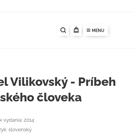
MENU
l Vilikovský - Príbeh
jského človeka
k vydania: 2014
zyk: slovenský