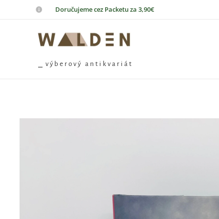
📦
Doručujeme cez Packetu za 3,90€
⎯ v ý b e r o v ý a n t i k v a r i á t