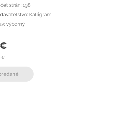
čet strán: 198
davateľstvo: Kalligram
av: výborný
€
0 €
predané