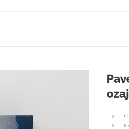
Pave
oza
ro
ja