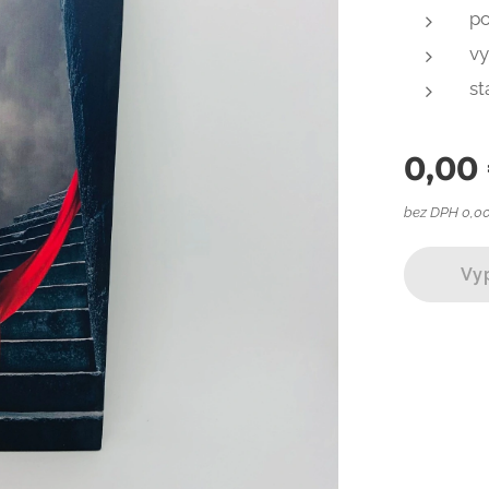
po
vy
st
0,00
bez DPH 0,0
Vy