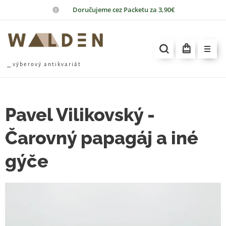
📦
Doručujeme cez Packetu za 3,90€
⎯ v ý b e r o v ý a n t i k v a r i á t
Pavel Vilikovský -
Čarovný papagáj a iné
gýče