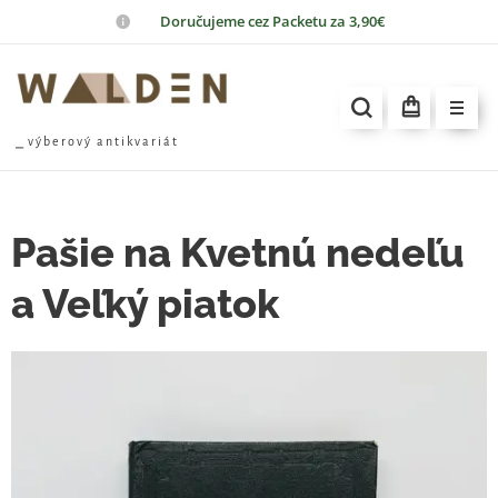
📦
Doručujeme cez Packetu za 3,90€
⎯ v ý b e r o v ý a n t i k v a r i á t
Pašie na Kvetnú nedeľu
a Veľký piatok