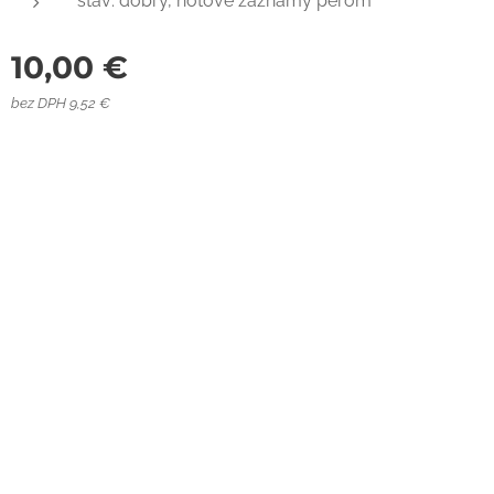
stav: dobrý, notové záznamy perom
10,00
€
bez DPH 9,52 €