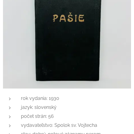
rok vydania: 1930
jazyk: slovenský
počet strán: 56
vydavateľstvo: Spolok sv. Vojtecha