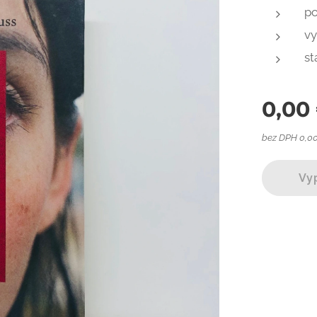
po
vy
st
0,00
bez DPH 0,0
Vy