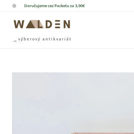
📦
Doručujeme cez Packetu za 3,90€
⎯ v ý b e r o v ý a n t i k v a r i á t