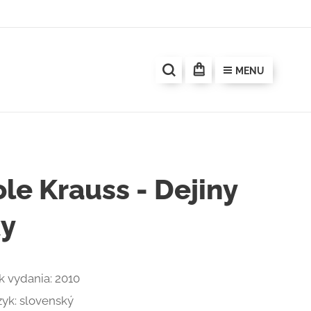
MENU
le Krauss - Dejiny
ky
k vydania: 2010
zyk: slovenský