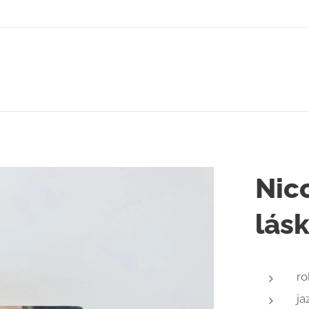
Nico
lás
ro
ja