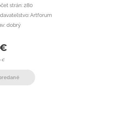
čet strán: 280
davateľstvo: Artforum
av: dobrý
€
0 €
predané