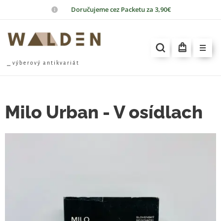
📦
Doručujeme cez Packetu za 3,90€
⎯ v ý b e r o v ý a n t i k v a r i á t
Milo Urban - V osídlach