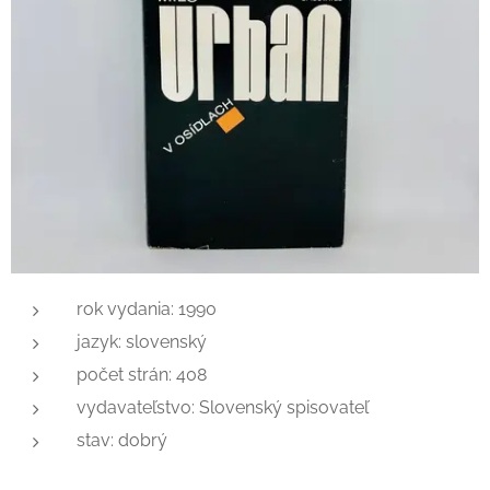
rok vydania: 1990
jazyk: slovenský
počet strán: 408
vydavateľstvo: Slovenský spisovateľ
stav: dobrý