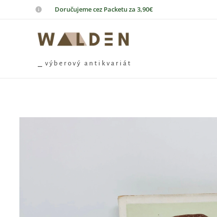
📦
Doručujeme cez Packetu za 3,90€
⎯ v ý b e r o v ý a n t i k v a r i á t