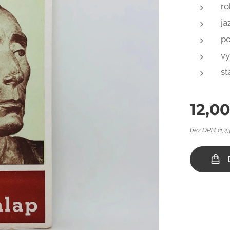
ro
ja
po
vy
st
12,0
bez DPH 11,4