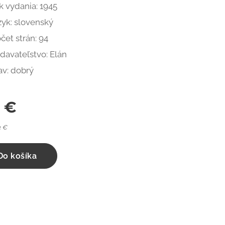
k vydania: 1945
zyk: slovenský
čet strán: 94
davateľstvo: Elán
av: dobrý
0
€
3 €
Do košíka