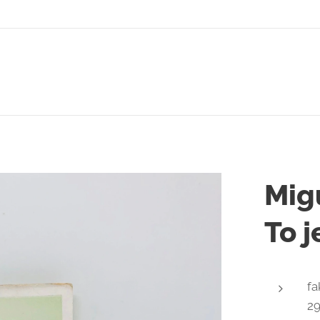
Mig
To j
fa
2