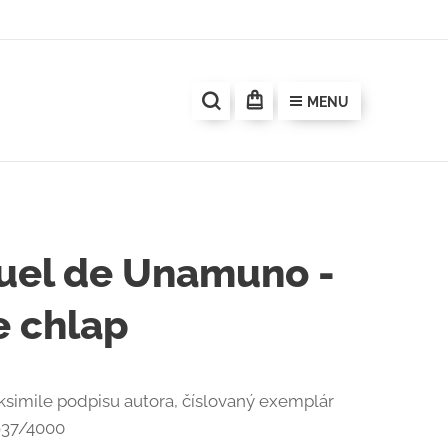
MENU
uel de Unamuno -
e chlap
ksimile podpisu autora, číslovaný exemplár
937/4000