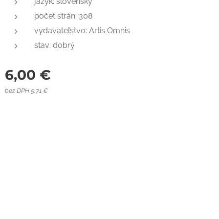
jazyk: slovenský
počet strán: 308
vydavateľstvo: Artis Omnis
stav: dobrý
6,00
€
bez DPH 5,71 €