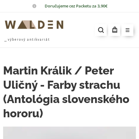
📦
Doručujeme cez Packetu za 3,90€
⎯ v ý b e r o v ý a n t i k v a r i á t
Martin Králik / Peter
Uličný - Farby strachu
(Antológia slovenského
hororu)