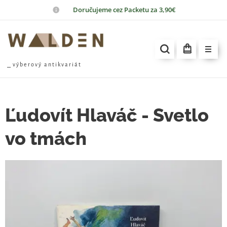
📦
Doručujeme cez Packetu za 3,90€
⎯ v ý b e r o v ý a n t i k v a r i á t
Ľudovít Hlaváč - Svetlo
vo tmách