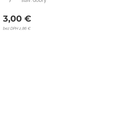
stav: dobrý
3,00
€
bez DPH 2,86 €