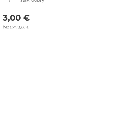
stav: dobrý
3,00
€
bez DPH 2,86 €