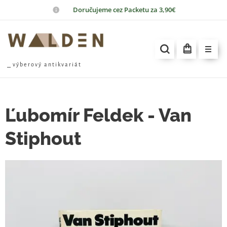
📦
Doručujeme cez Packetu za 3,90€
⎯ v ý b e r o v ý a n t i k v a r i á t
Ľubomír Feldek - Van
Stiphout