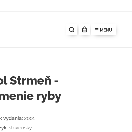
MENU
ol Strmeň -
menie ryby
k vydania:
2001
zyk:
slovenský