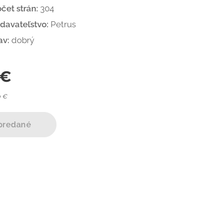
čet strán:
304
davateľstvo:
Petrus
av:
dobrý
€
0 €
predané