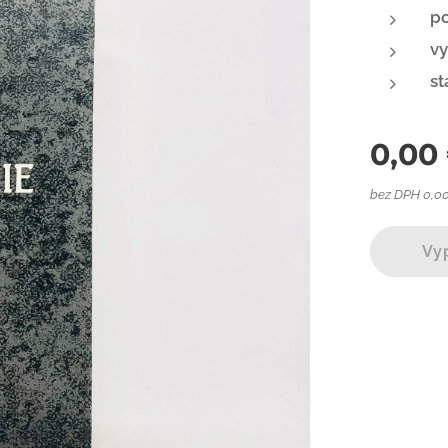
po
vy
st
0,00
bez DPH 0,0
Vy