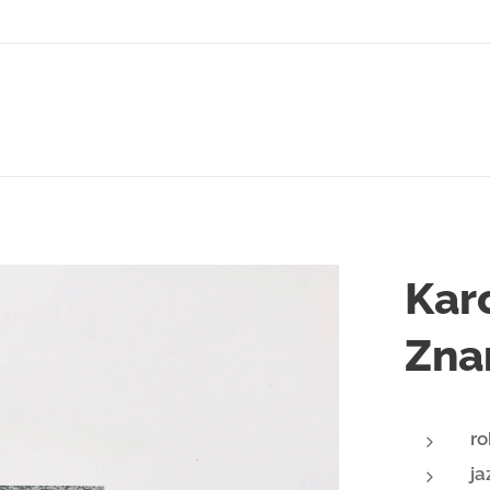
Kar
Zna
ro
ja