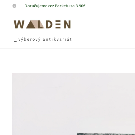
📦
Doručujeme cez Packetu za 3,90€
⎯ v ý b e r o v ý a n t i k v a r i á t