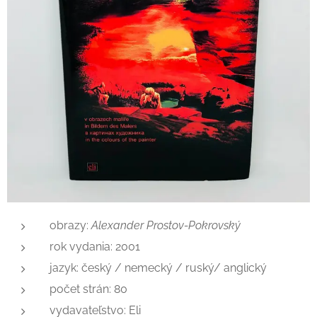
obrazy:
Alexander Prostov-Pokrovský
rok vydania: 2001
jazyk: český / nemecký / ruský/ anglický
počet strán: 80
vydavateľstvo: Eli