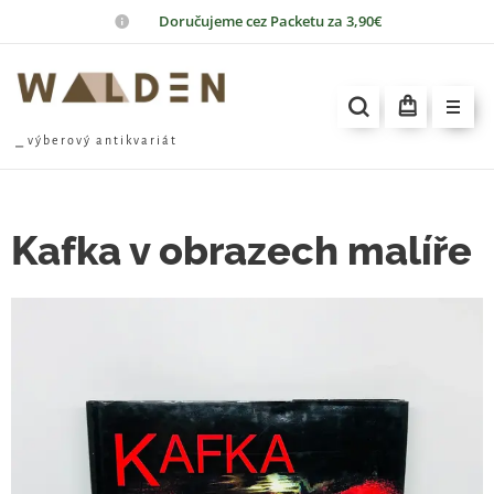
📦
Doručujeme cez Packetu za 3,90€
⎯ v ý b e r o v ý a n t i k v a r i á t
Kafka v obrazech malíře