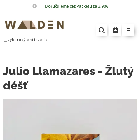
📦
Doručujeme cez Packetu za 3,90€
⎯ v ý b e r o v ý a n t i k v a r i á t
Julio Llamazares - Žlutý
déšť