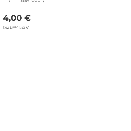
stav: dobrý
4,00
€
bez DPH 3,81 €