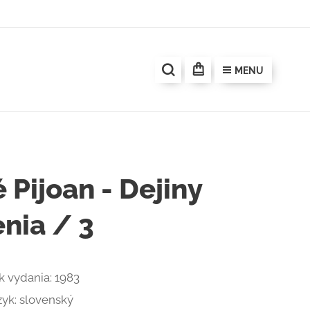
MENU
 Pijoan - Dejiny
nia / 3
k vydania: 1983
zyk: slovenský