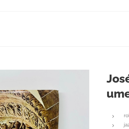
José
ume
ro
ja