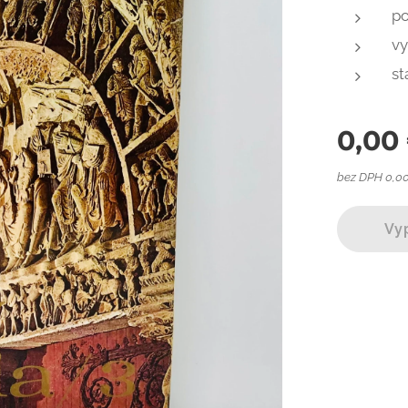
po
vy
st
0,00
bez DPH 0,0
Vy