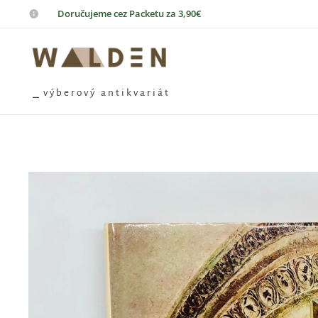
📦
Doručujeme cez Packetu za 3,90€
⎯ v ý b e r o v ý a n t i k v a r i á t