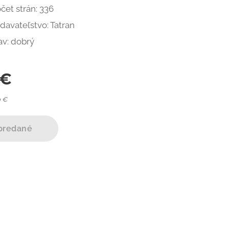
čet strán: 336
davateľstvo: Tatran
av: dobrý
€
0 €
predané