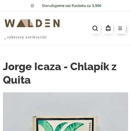
📦
Doručujeme cez Packetu za 3,90€
⎯ v ý b e r o v ý a n t i k v a r i á t
Jorge Icaza - Chlapík z
Quita