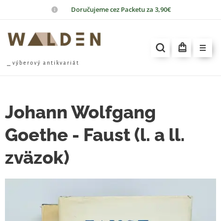
📦
Doručujeme cez Packetu za 3,90€
⎯ v ý b e r o v ý a n t i k v a r i á t
Johann Wolfgang
Goethe - Faust (l. a ll.
zväzok)