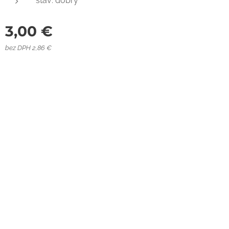
stav: dobrý
3,00
€
bez DPH 2,86 €