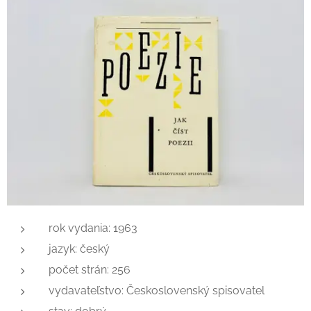
rok vydania: 1963
jazyk: český
počet strán: 256
vydavateľstvo: Československý spisovatel