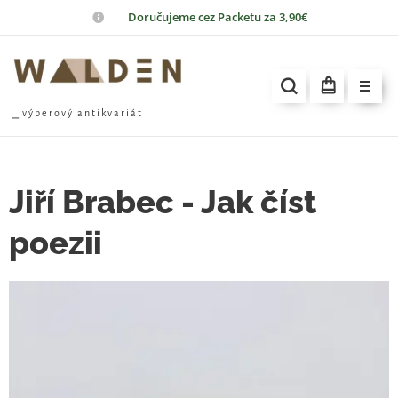
📦
Doručujeme cez Packetu za 3,90€
⎯ v ý b e r o v ý a n t i k v a r i á t
Jiří Brabec - Jak číst
poezii