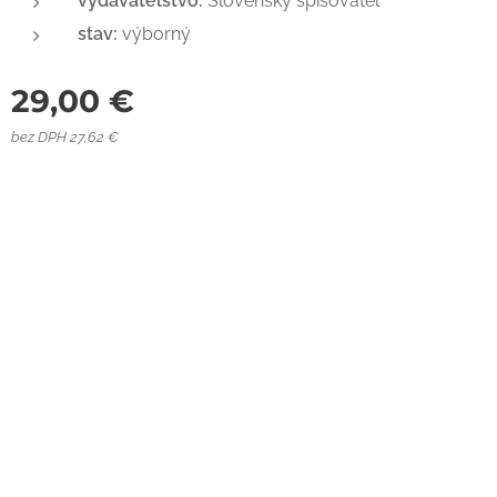
vydavateľstvo:
Slovenský spisovateľ
stav:
výborný
29,00
€
bez DPH 27,62 €