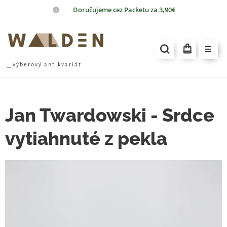
📦
Doručujeme cez Packetu za 3,90€
⎯ v ý b e r o v ý a n t i k v a r i á t
Jan Twardowski - Srdce
vytiahnuté z pekla