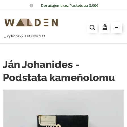
📦
Doručujeme cez Packetu za 3,90€
⎯ v ý b e r o v ý a n t i k v a r i á t
Ján Johanides -
Podstata kameňolomu