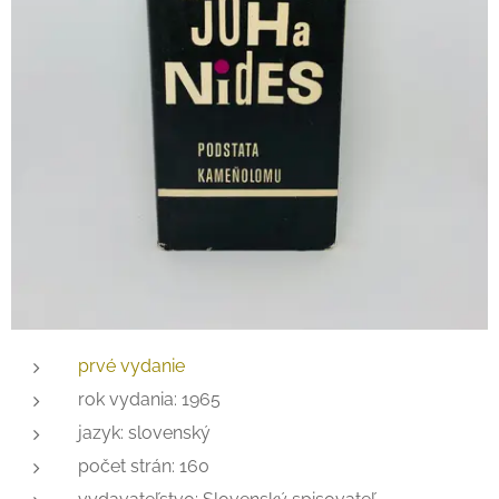
prvé vydanie
rok vydania: 1965
jazyk: slovenský
počet strán: 160