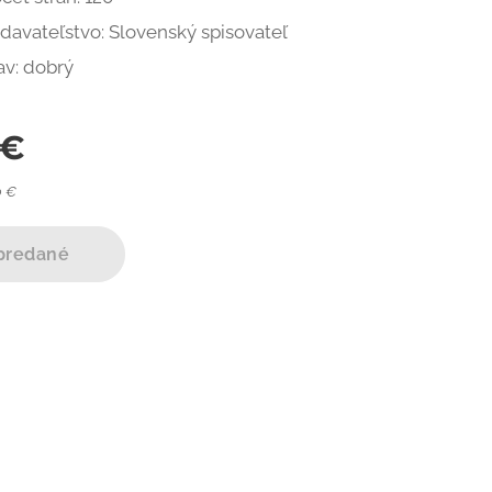
davateľstvo: Slovenský spisovateľ
av: dobrý
€
0 €
predané