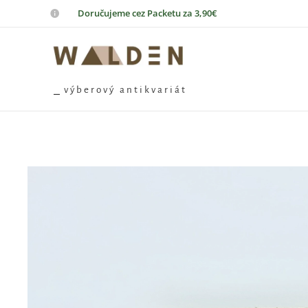
📦
Doručujeme cez Packetu za 3,90€
⎯ v ý b e r o v ý a n t i k v a r i á t