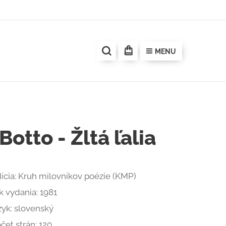
MENU
Botto - Žltá ľalia
ícia: Kruh milovníkov poézie (KMP)
k vydania: 1981
zyk: slovenský
čet strán: 120