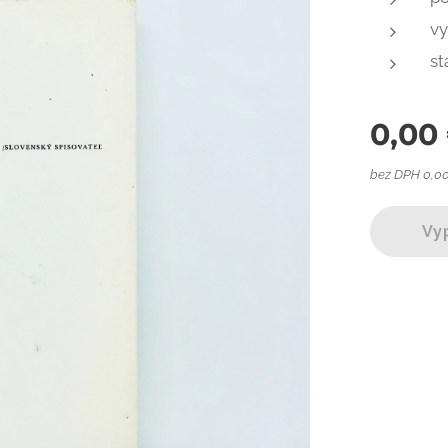
vy
st
0,00
bez DPH 0,0
Vy