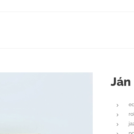
Ján 
ed
ro
ja
po