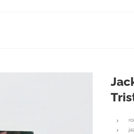
Jac
Tris
ro
ja