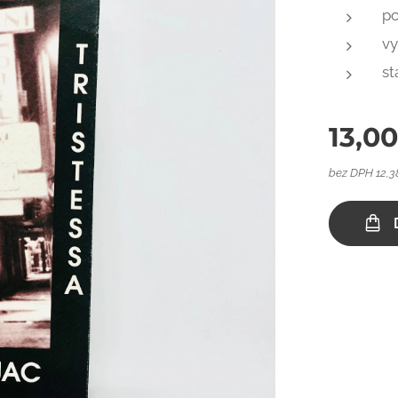
po
vy
st
13,0
bez DPH 12,3