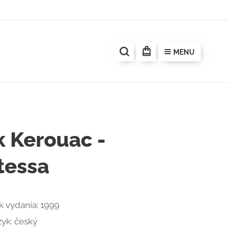
MENU
k Kerouac -
tessa
k vydania: 1999
zyk: český