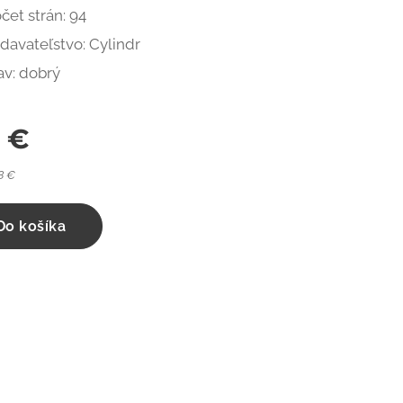
čet strán: 94
davateľstvo: Cylindr
av: dobrý
0
€
8 €
Do košíka