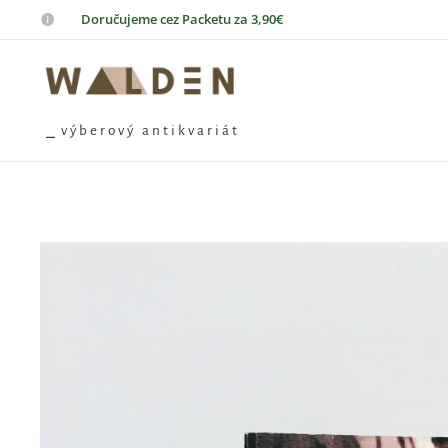
📦
Doručujeme cez Packetu za 3,90€
⎯ v ý b e r o v ý a n t i k v a r i á t