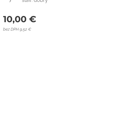
stav: dobrý
10,00
€
bez DPH 9,52 €