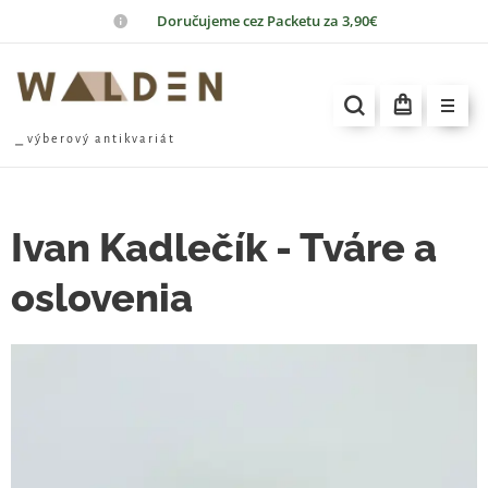
📦
Doručujeme cez Packetu za 3,90€
⎯ v ý b e r o v ý a n t i k v a r i á t
Ivan Kadlečík - Tváre a
oslovenia