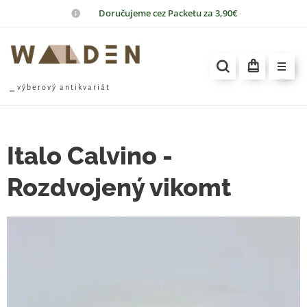
📦
Doručujeme cez Packetu za 3,90€
⎯ v ý b e r o v ý a n t i k v a r i á t
Italo Calvino -
Rozdvojený vikomt