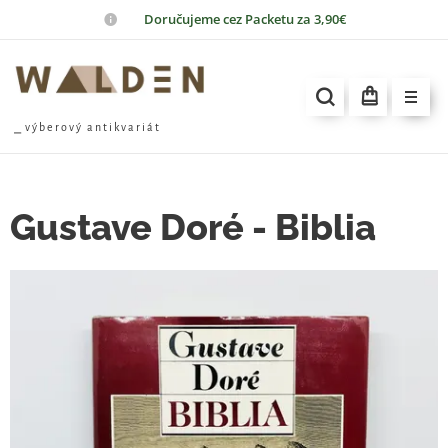
📦
Doručujeme cez Packetu za 3,90€
⎯ v ý b e r o v ý a n t i k v a r i á t
Gustave Doré - Biblia