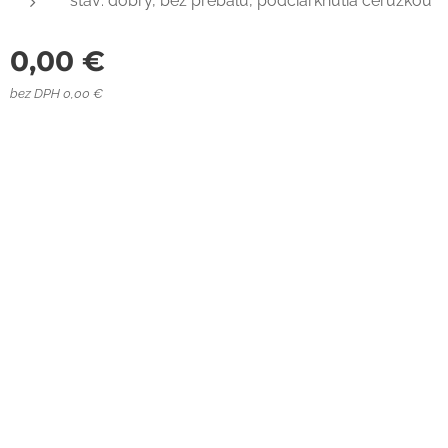
stav: dobrý, bez prebalu, podčiarknutia ceruzkou
0,00
€
bez DPH 0,00 €