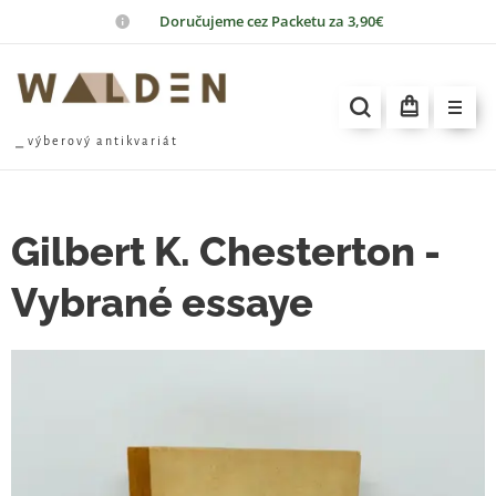
📦
Doručujeme cez Packetu za 3,90€
⎯ v ý b e r o v ý a n t i k v a r i á t
Gilbert K. Chesterton -
Vybrané essaye