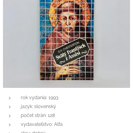
rok vydania: 1993
jazyk: slovenský
počet strán: 128
vydavateľstvo: Alfa