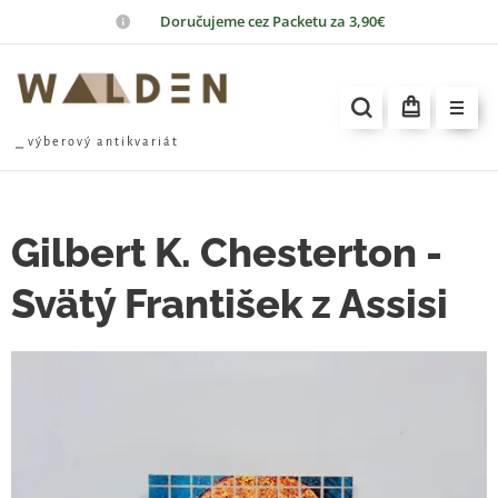
📦
Doručujeme cez Packetu za 3,90€
⎯ v ý b e r o v ý a n t i k v a r i á t
Gilbert K. Chesterton -
Svätý František z Assisi