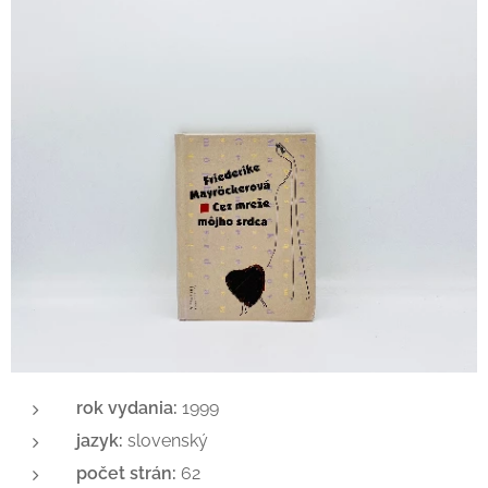
rok vydania:
1999
jazyk:
slovenský
počet strán:
62