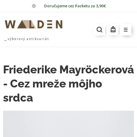
📦
Doručujeme cez Packetu za 3,90€
⎯ v ý b e r o v ý a n t i k v a r i á t
Friederike Mayröckerová
- Cez mreže môjho
srdca