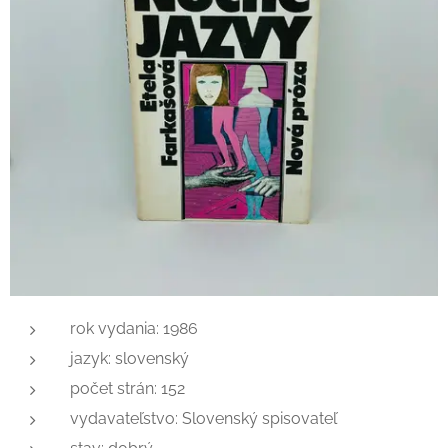
rok vydania: 1986
jazyk: slovenský
počet strán: 152
vydavateľstvo: Slovenský spisovateľ