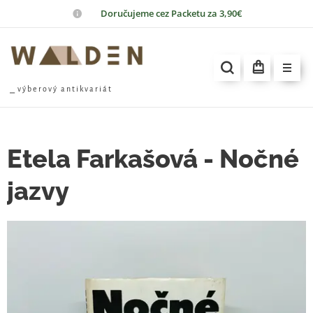
📦
Doručujeme cez Packetu za 3,90€
⎯ v ý b e r o v ý a n t i k v a r i á t
Etela Farkašová - Nočné
jazvy