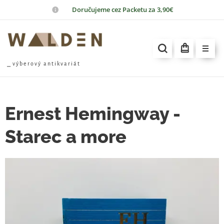
📦
Doručujeme cez Packetu za 3,90€
⎯ v ý b e r o v ý a n t i k v a r i á t
Ernest Hemingway -
Starec a more