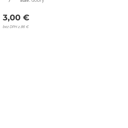
stav:
dobrý
3,00
€
bez DPH 2,86 €