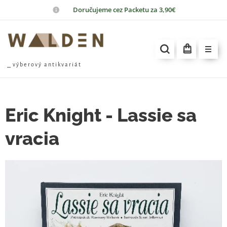
📦
Doručujeme cez Packetu za 3,90€
⎯ v ý b e r o v ý a n t i k v a r i á t
Eric Knight - Lassie sa
vracia