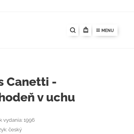
MENU
s Canetti -
hodeň v uchu
k vydania: 1996
zyk: český