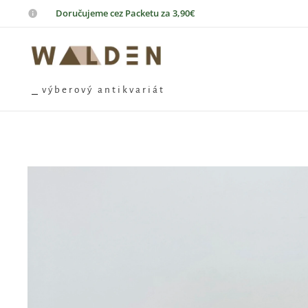
📦
Doručujeme cez Packetu za 3,90€
⎯ v ý b e r o v ý a n t i k v a r i á t