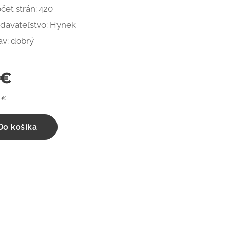
čet strán: 420
davateľstvo: Hynek
av: dobrý
€
 €
Do košíka