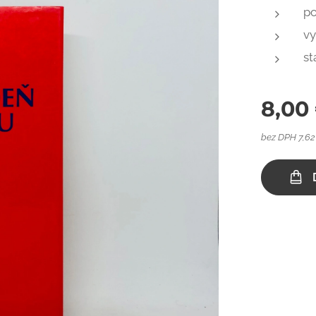
po
vy
st
8,00
bez DPH 7,62