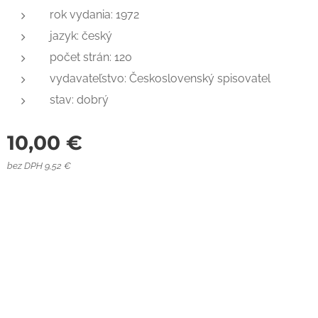
rok vydania: 1972
jazyk: český
počet strán: 120
vydavateľstvo: Československý spisovatel
stav: dobrý
10,00
€
bez DPH 9,52 €