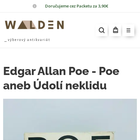
📦
Doručujeme cez Packetu za 3,90€
⎯ v ý b e r o v ý a n t i k v a r i á t
Edgar Allan Poe - Poe
aneb Údolí neklidu