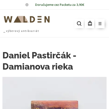
📦
Doručujeme cez Packetu za 3,90€
⎯ v ý b e r o v ý a n t i k v a r i á t
Daniel Pastirčák -
Damianova rieka