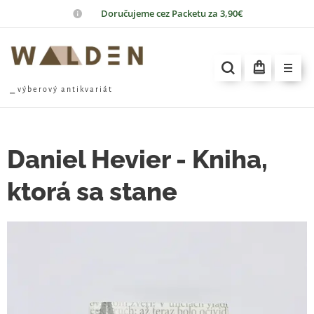
📦
Doručujeme cez Packetu za 3,90€
⎯ v ý b e r o v ý a n t i k v a r i á t
Daniel Hevier - Kniha,
ktorá sa stane