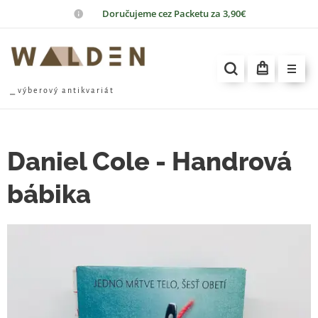
📦
Doručujeme cez Packetu za 3,90€
⎯ v ý b e r o v ý a n t i k v a r i á t
Daniel Cole - Handrová
bábika