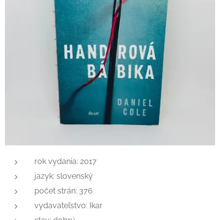
rok vydania: 2017
jazyk: slovenský
počet strán: 376
vydavateľstvo: Ikar