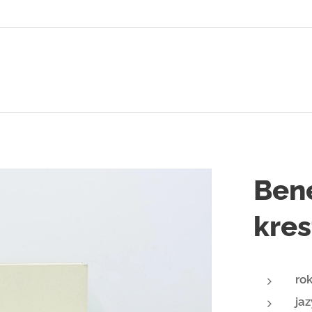
Bene
kres
ro
jaz