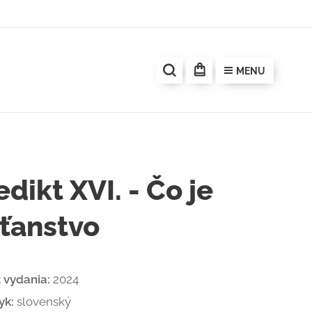
MENU
dikt XVI. - Čo je
ťanstvo
k vydania:
2024
yk:
slovenský