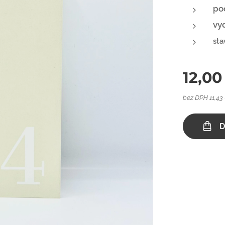
poč
vy
sta
12,00
bez DPH 11,43
D