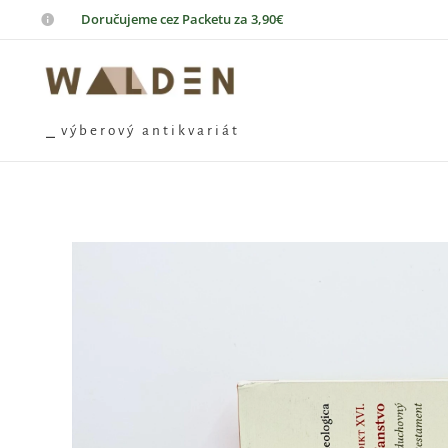
📦
Doručujeme cez Packetu za 3,90€
⎯ v ý b e r o v ý a n t i k v a r i á t