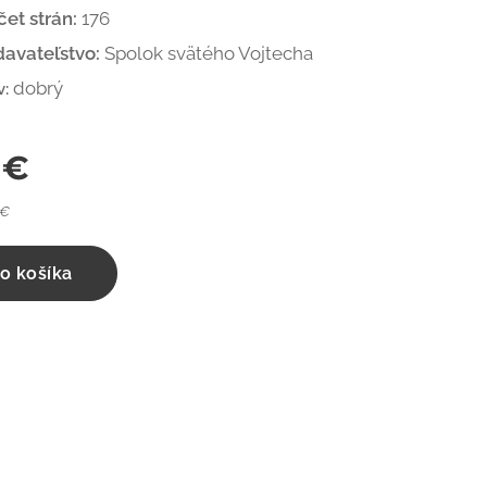
et strán:
176
davateľstvo:
Spolok svätého Vojtecha
dobrý
v:
€
 €
o košíka