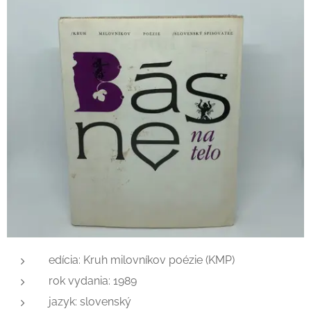
edícia: Kruh milovníkov poézie (KMP)
rok vydania: 1989
jazyk: slovenský