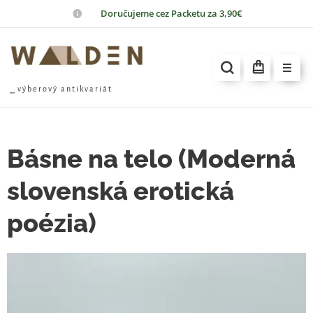
📦
Doručujeme cez Packetu za 3,90€
⎯ v ý b e r o v ý a n t i k v a r i á t
Básne na telo (Moderná
slovenská erotická
poézia)