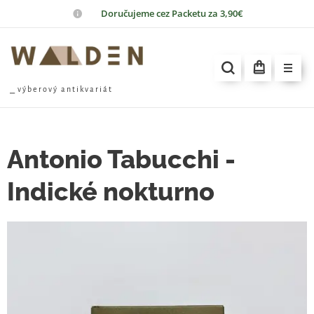
📦
Doručujeme cez Packetu za 3,90€
⎯ v ý b e r o v ý a n t i k v a r i á t
Antonio Tabucchi -
Indické nokturno