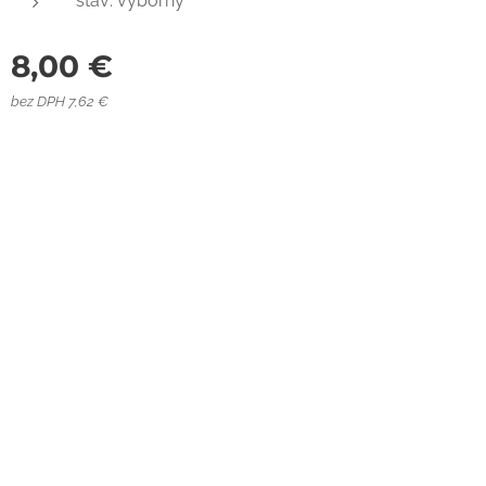
stav: výborný
8,00
€
bez DPH 7,62 €