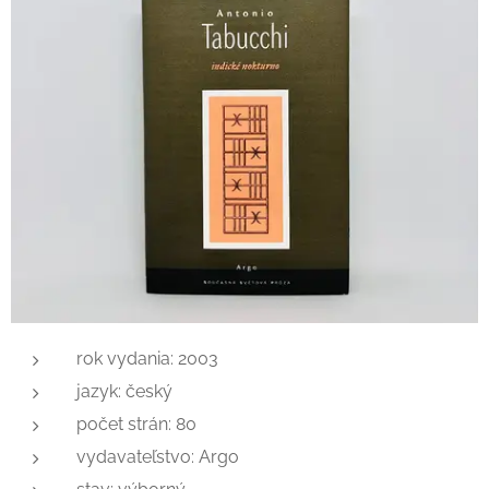
rok vydania: 2003
jazyk: český
počet strán: 80
vydavateľstvo: Argo